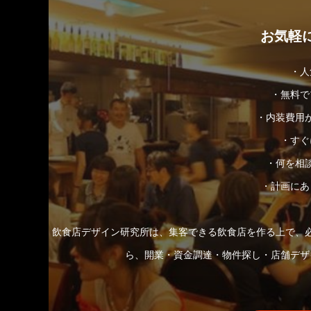
お気軽
・人
・無料で
・内装費用
・すぐ
・何を相
・計画にあ
飲食店デザイン研究所は、集客できる飲食店を作る上で、
ら、開業・資金調達・物件探し・店舗デザ