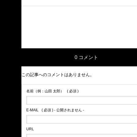
ブログサンプル3
2021.12.03
0 コメント
この記事へのコメントはありません。
名前（例：山田 太郎）
ブログサンプル1
( 必須 )
2021.12.03
E-MAIL
( 必須 ) - 公開されません -
URL